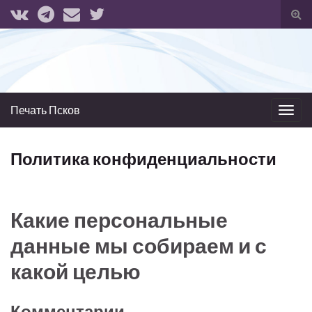
Вкл
вык
фо
пои
Печать Псков
Вкл/
выкл
нави
Политика конфиденциальности
Какие персональные
данные мы собираем и с
какой целью
Комментарии