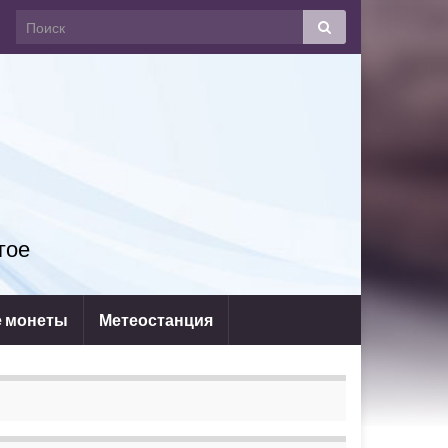
гое
 монеты
Метеостанция